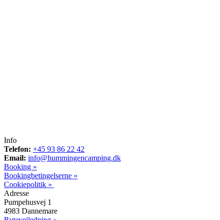
Info
Telefon:
+45 93 86 22 42
Email:
info@hummingencamping.dk
Booking »
Bookingbetingelserne »
Cookiepolitik »
Adresse
Pumpehusvej 1
4983 Dannemare
Rutevejledning »