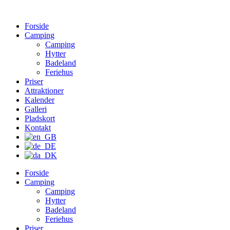
Forside
Camping
Camping
Hytter
Badeland
Feriehus
Priser
Attraktioner
Kalender
Galleri
Pladskort
Kontakt
Forside
Camping
Camping
Hytter
Badeland
Feriehus
Priser