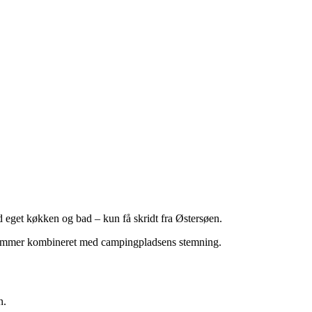
get køkken og bad – kun få skridt fra Østersøen.
te rammer kombineret med campingpladsens stemning.
n.