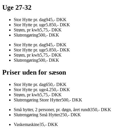
Uge 27-32
Stor Hytte pr. dag
945,- DKK
Stor Hytte pr. uge
5.850,- DKK
Strøm, pr kwh
5,75,- DKK
Slutrengøring
500,- DKK
Stor Hytte pr. dag
945,- DKK
Stor Hytte pr. uge
5.850,- DKK
Strøm, pr kwh
5,75,- DKK
Slutrengøring
500,- DKK
Priser uden for sæson
Stor Hytte pr. dag
650,- DKK
Stor Hytte pr. uge
4.250,- DKK
Strøm, pr kwh
5,75,- DKK
Slutrengøring Store Hytter
500,- DKK
Små hytter, 2 personer, pr. døgn, året rundt
350,- DKK
Slutrengøring Små Hytter
250,- DKK
Vaskemaskine
35,- DKK